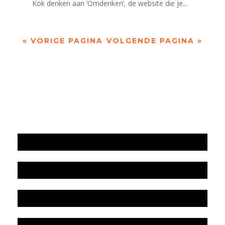
Kok denken aan ‘Omdenken’, de website die je...
« VORIGE PAGINA
VOLGENDE PAGINA »
Jaarrekening 2025 en begroting 2026
Jaarverslag 2025
Jaarrekening 2024 en begroting 2025