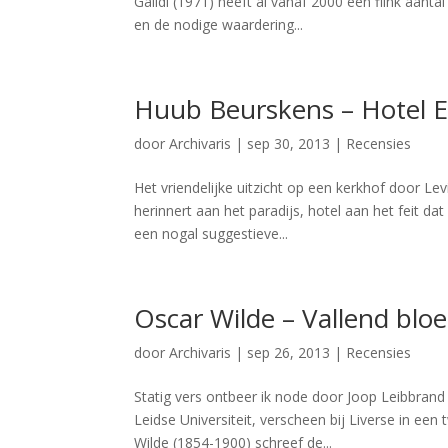
Galidi (1971) heeft al vanaf 2000 een flink aanta
en de nodige waardering...
Huub Beurskens – Hotel 
door
Archivaris
|
sep 30, 2013
|
Recensies
Het vriendelijke uitzicht op een kerkhof door L
herinnert aan het paradijs, hotel aan het feit da
een nogal suggestieve...
Oscar Wilde – Vallend blo
door
Archivaris
|
sep 26, 2013
|
Recensies
Statig vers ontbeer ik node door Joop Leibbran
Leidse Universiteit, verscheen bij Liverse in een
Wilde (1854-1900) schreef de...