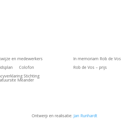
wijze en medewerkers
In memoriam Rob de Vos
idsplan
Colofon
Rob de Vos – prijs
acyverklaring Stichting
ratuursite Meander
Ontwerp en realisatie:
Jan Runhardt