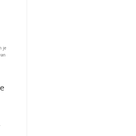
n je
van
ie
r