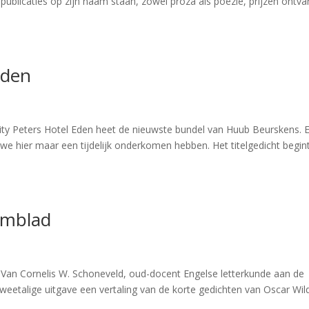
l publicaties op zijn naam staan, zowel proza als poëzie, prijzen ontv
Eden
evity Peters Hotel Eden heet de nieuwste bundel van Huub Beurskens. 
t we hier maar een tijdelijk onderkomen hebben. Het titelgedicht begint
emblad
d Van Cornelis W. Schoneveld, oud-docent Engelse letterkunde aan de
 tweetalige uitgave een vertaling van de korte gedichten van Oscar Wil