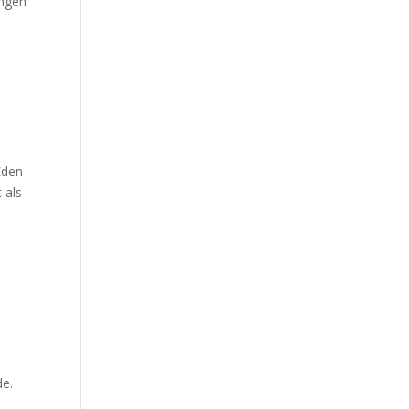
angen
Eden
 als
de.