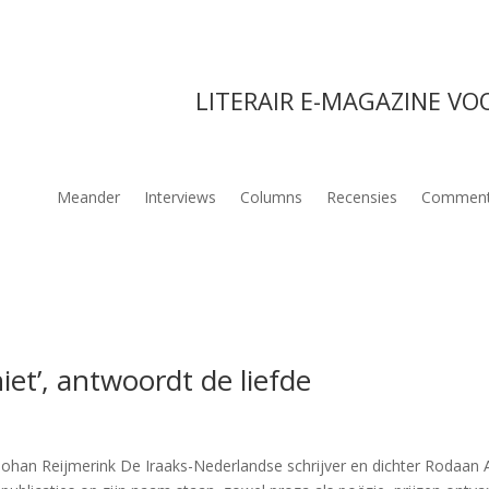
LITERAIR E-MAGAZINE VO
Meander
Interviews
Columns
Recensies
Comment
niet’, antwoordt de liefde
han Reijmerink De Iraaks-Nederlandse schrijver en dichter Rodaan 