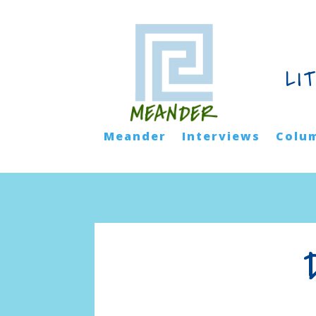
LI
Meander
Interviews
Colu