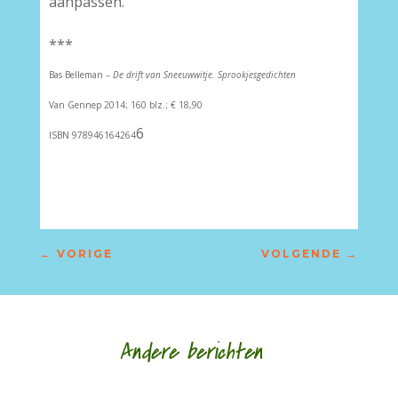
aanpassen.
***
Bas Belleman –
De drift van Sneeuwwitje. Sprookjesgedichten
Van Gennep 2014; 160 blz.; € 18,90
6
ISBN 978946164264
←
VORIGE
VOLGENDE
→
Andere berichten