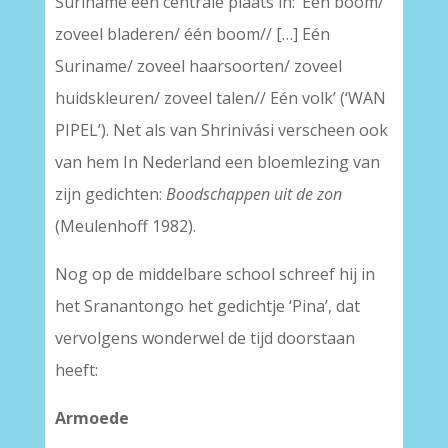
Suriname een centrale plaats in: ‘Eén boom/
zoveel bladeren/ één boom// […] Eén
Suriname/ zoveel haarsoorten/ zoveel
huidskleuren/ zoveel talen// Eén volk’ (‘WAN
PIPEL’). Net als van Shrinivási verscheen ook
van hem In Nederland een bloemlezing van
zijn gedichten:
Boodschappen uit de zon
(Meulenhoff 1982).
Nog op de middelbare school schreef hij in
het Sranantongo het gedichtje ‘Pina’, dat
vervolgens wonderwel de tijd doorstaan
heeft:
Armoede