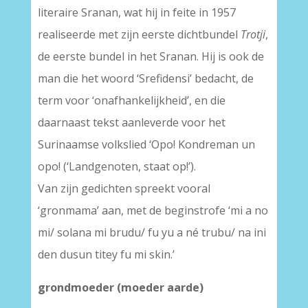
literaire Sranan, wat hij in feite in 1957
realiseerde met zijn eerste dichtbundel
Trotji
,
de eerste bundel in het Sranan. Hij is ook de
man die het woord ‘Srefidensi’ bedacht, de
term voor ‘onafhankelijkheid’, en die
daarnaast tekst aanleverde voor het
Surinaamse volkslied ‘Opo! Kondreman un
opo! (‘Landgenoten, staat op!’).
Van zijn gedichten spreekt vooral
‘gronmama’ aan, met de beginstrofe ‘mi a no
mi/ solana mi brudu/ fu yu a né trubu/ na ini
den dusun titey fu mi skin.’
grondmoeder (moeder aarde)