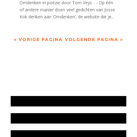
Omdenken in poëzie door Tom Veys - - Op één
of andere manier doen veel gedichten van Josse
Kok denken aan ‘Omdenken’, de website die je...
« VORIGE PAGINA
VOLGENDE PAGINA »
Jaarrekening 2025 en begroting 2026
Jaarverslag 2025
Jaarrekening 2024 en begroting 2025