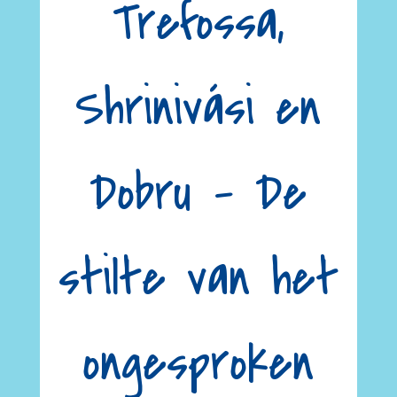
Trefossa,
Shrinivási en
Dobru – De
stilte van het
ongesproken