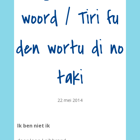
woord / Tiri fu
den wortu di no
taki
22 mei 2014
Ik ben niet ik