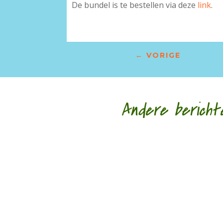
De bundel is te bestellen via deze
link
.
←
VORIGE
Andere bericht
Pijn verwerkt in poëzie door Taco van Peijpe -