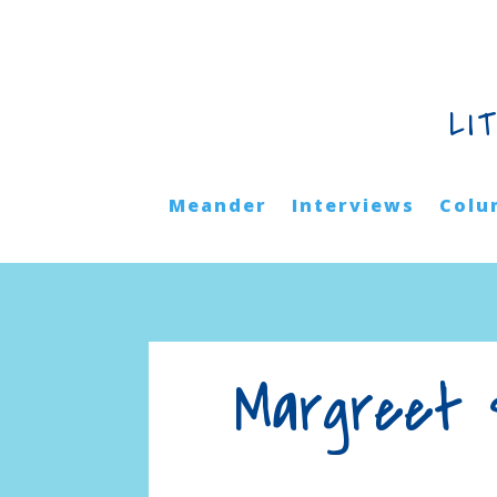
LI
Meander
Interviews
Colu
Margreet 