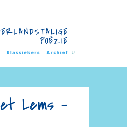
DERLANDSTALIGE
POËZIE
n
Klassiekers
Archief
iet Lems –