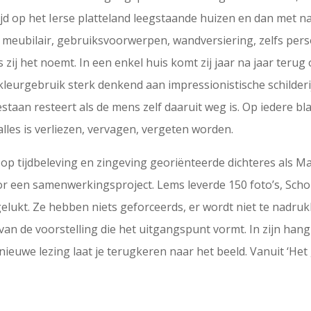
ijd op het Ierse platteland leegstaande huizen en dan met na
i meubilair, gebruiksvoorwerpen, wandversiering, zelfs perso
s zij het noemt. In een enkel huis komt zij jaar na jaar terug
 kleurgebruik sterk denkend aan impressionistische schilder
taan resteert als de mens zelf daaruit weg is. Op iedere bla
 alles is verliezen, vervagen, vergeten worden.
op tijdbeleving en zingeving georiënteerde dichteres als 
oor een samenwerkingsproject. Lems leverde 150 foto’s, Scho
gelukt. Ze hebben niets geforceerds, er wordt niet te nadrukk
 van de voorstelling die het uitgangspunt vormt. In zijn han
 nieuwe lezing laat je terugkeren naar het beeld. Vanuit ‘Het