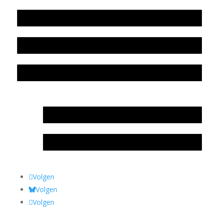
Beleidsplan
Colofon
Privacyverklaring Stichting Literatuursite Meander
In memoriam Rob de Vos
Rob de Vos – prijs
Volgen
Volgen
Volgen