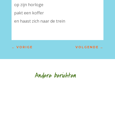
op zijn horloge
pakt een koffer
en haast zich naar de trein
←
VORIGE
VOLGENDE
→
Andere berichten
Nele Bruynooghe speelt een zacht brutaal spel
met literatuur. Ze kijkt met ogen die schrijven en
legt wat ze schrijft als speelgoed in de...