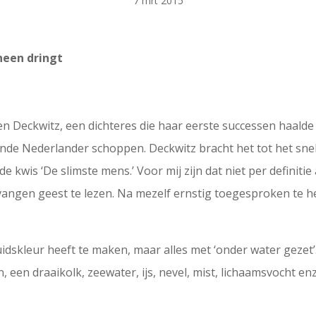
7 mrt 2015
heen dringt
en Deckwitz, een dichteres die haar eerste successen haalde
kende Nederlander schoppen. Deckwitz bracht het tot het sn
e kwis ‘De slimste mens.’ Voor mij zijn dat niet per definit
ngen geest te lezen. Na mezelf ernstig toegesproken te heb
huidskleur heeft te maken, maar alles met ‘onder water gezet’
 een draaikolk, zeewater, ijs, nevel, mist, lichaamsvocht enz