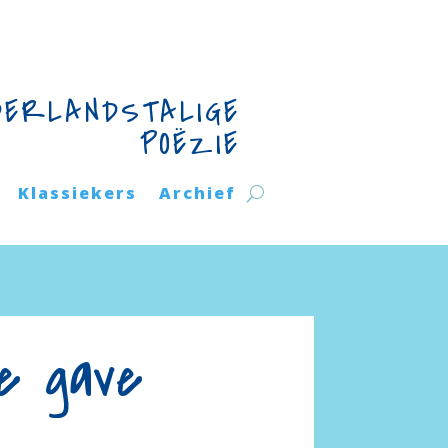
DERLANDSTALIGE
POËZIE
Klassiekers
Archief
ke gave