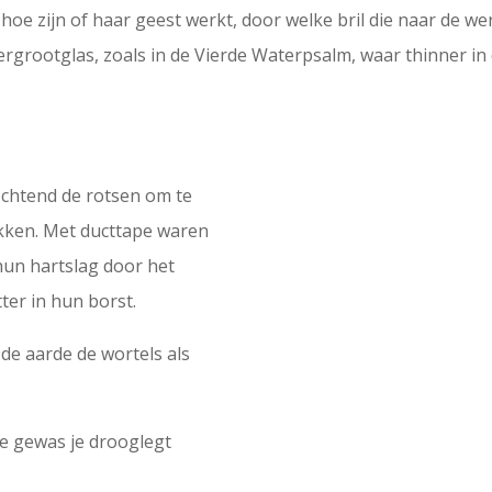
af hoe zijn of haar geest werkt, door welke bril die naar de w
rgrootglas, zoals in de Vierde Waterpsalm, waar thinner in 
htend de rotsen om te
okken. Met ducttape waren
hun hartslag door het
er in hun borst.
 de aarde de wortels als
oe gewas je drooglegt