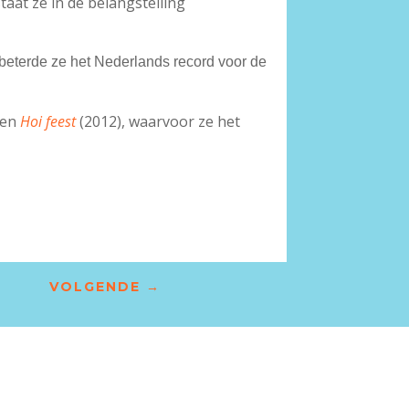
taat ze in de belangstelling
beterde ze het Nederlands record voor de
een
Hoi feest
(2012), waarvoor ze het
VOLGENDE
→