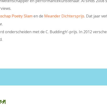
tuurwetenschapper en performancekunstenaar. Al sinds 2008 s
rviews.
en de
Meander Dichtersprijs
. Dat jaar
schap Poetry Slam
ver
ar.
rd onderscheiden met de C. Buddingh’-prijs. In 2012 versch
d.
en