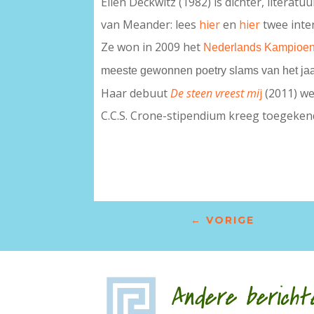
Ellen Deckwitz (1982) is dichter, litera
van Meander: lees
hier
en
hier
twee inte
Ze won in 2009 het
Nederlands Kampioen
meeste gewonnen poetry slams van het ja
Haar debuut
De steen vreest mi
j
(2011) we
C.C.S. Crone-stipendium kreeg toegeken
←
VORIGE
Andere bericht