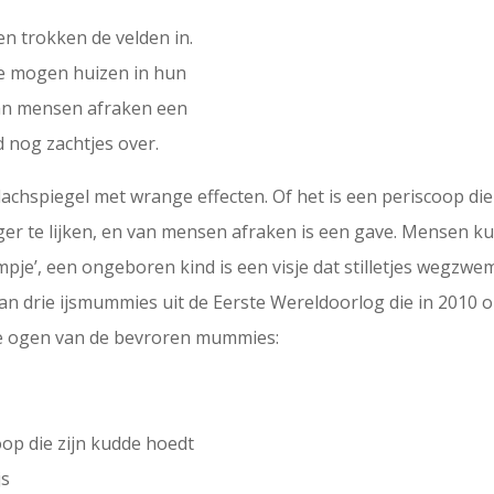
n trokken de velden in.
te mogen huizen in hun
an mensen afraken een
 nog zachtjes over.
lachspiegel met wrange effecten. Of het is een periscoop di
r te lijken, en van mensen afraken is een gave. Mensen kun
lmpje’, een ongeboren kind is een visje dat stilletjes wegzwemt
an drie ijsmummies uit de Eerste Wereldoorlog die in 2010 
de ogen van de bevroren mummies:
oop die zijn kudde hoedt
js