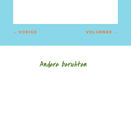
←
VORIGE
VOLGENDE
→
Andere berichten
Afscheid in al haar gedaantes door Sander
Ausems - - Lagen van glas is de nieuwe bundel
van Daniël Franck. Tegenwoordig bestaan de
meeste...