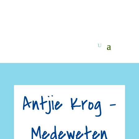
Antjie Krog –
Medeweten