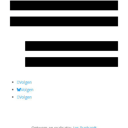
Colofon
Privacyverklaring Stichting Literatuursite Meander
In memoriam Rob de Vos
Rob de Vos – prijs
Volgen
Volgen
Volgen
Ontwerp en realisatie:
Jan Runhardt