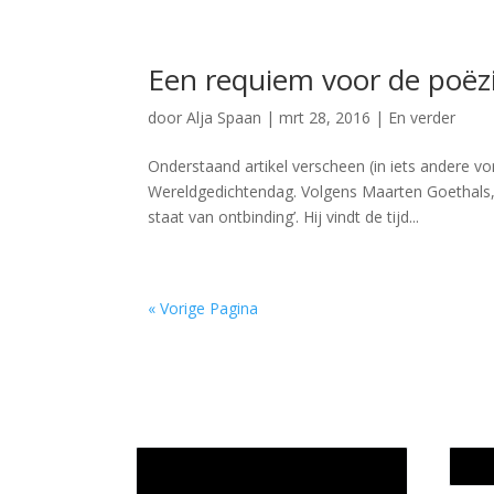
Een requiem voor de poëz
door
Alja Spaan
|
mrt 28, 2016
|
En verder
Onderstaand artikel verscheen (in iets andere v
Wereldgedichtendag. Volgens Maarten Goethals, e
staat van ontbinding’. Hij vindt de tijd...
« Vorige Pagina
Jaarrekening 2025 en begroting
Werk
2026