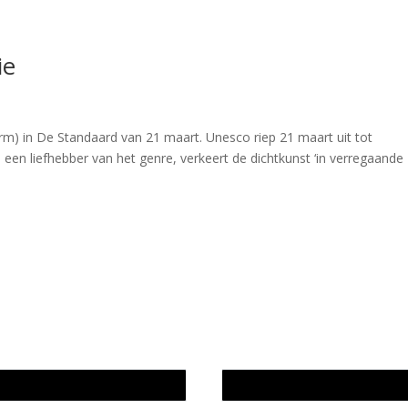
ie
orm) in De Standaard van 21 maart. Unesco riep 21 maart uit tot
en liefhebber van het genre, verkeert de dichtkunst ‘in verregaande
wijze en medewerkers
In memoriam Rob de Vos