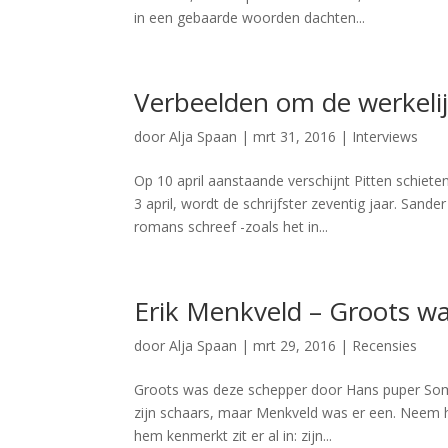
in een gebaarde woorden dachten...
Verbeelden om de werkelij
door
Alja Spaan
|
mrt 31, 2016
|
Interviews
Op 10 april aanstaande verschijnt Pitten schiet
3 april, wordt de schrijfster zeventig jaar. San
romans schreef -zoals het in...
Erik Menkveld – Groots w
door
Alja Spaan
|
mrt 29, 2016
|
Recensies
Groots was deze schepper door Hans puper Sommig
zijn schaars, maar Menkveld was er een. Neem he
hem kenmerkt zit er al in: zijn...