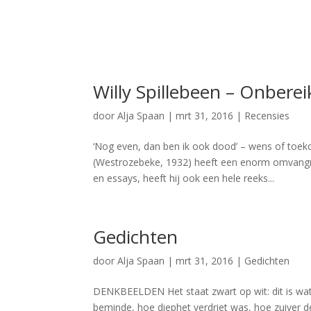
Willy Spillebeen – Onbere
door
Alja Spaan
|
mrt 31, 2016
|
Recensies
‘Nog even, dan ben ik ook dood’ – wens of toek
(Westrozebeke, 1932) heeft een enorm omvangri
en essays, heeft hij ook een hele reeks...
Gedichten
door
Alja Spaan
|
mrt 31, 2016
|
Gedichten
DENKBEELDEN Het staat zwart op wit: dit is wa
beminde, hoe diephet verdriet was, hoe zuiver de t