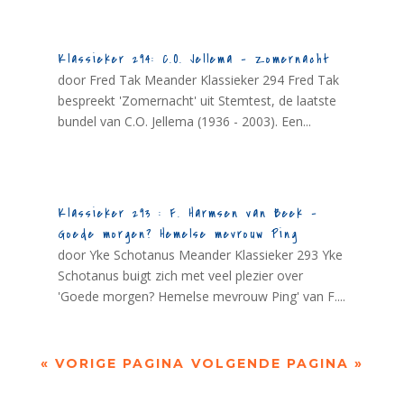
Klassieker 294: C.O. Jellema – Zomernacht
door Fred Tak Meander Klassieker 294 Fred Tak
bespreekt 'Zomernacht' uit Stemtest, de laatste
bundel van C.O. Jellema (1936 - 2003). Een...
Klassieker 293 : F. Harmsen van Beek –
Goede morgen? Hemelse mevrouw Ping
door Yke Schotanus Meander Klassieker 293 Yke
Schotanus buigt zich met veel plezier over
'Goede morgen? Hemelse mevrouw Ping' van F....
« VORIGE PAGINA
VOLGENDE PAGINA »