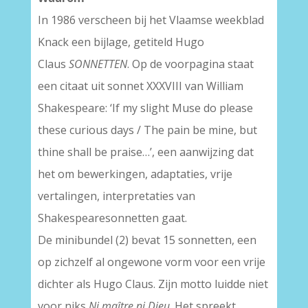
In 1986 verscheen bij het Vlaamse weekblad
Knack een bijlage, getiteld Hugo
Claus
SONNETTEN
. Op de voorpagina staat
een citaat uit sonnet XXXVIII van William
Shakespeare: ‘If my slight Muse do please
these curious days / The pain be mine, but
thine shall be praise…’, een aanwijzing dat
het om bewerkingen, adaptaties, vrije
vertalingen, interpretaties van
Shakespearesonnetten gaat.
De minibundel (2) bevat 15 sonnetten, een
op zichzelf al ongewone vorm voor een vrije
dichter als Hugo Claus. Zijn motto luidde niet
voor niks
Ni maître ni Dieu
. Het spreekt