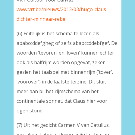
www.vrt.be/nieuws/2013/03/hugo-claus-
dichter-minnaar-rebel
(6) Feitelijk is het schema te lezen als
ababccddefgheg of zelfs ababccddebfgef. De
woorden ’tevoren’ en ‘loven’ kunnen echter
ook als halfrijm worden opgevat, zeker
gezien het taalspel met binnenrijm (’tover’,
‘voorover’) in de laatste terzine. Dit sluit
meer aan bij het rijmschema van het
continentale sonnet, dat Claus hier voor
ogen stond.
(7) Uit het gedicht Carmen V van Catullus.
Vertaling: Laten wij leven, mijn Lesbia, en