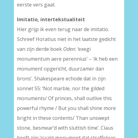
eerste vers gaat.
Imitatio, intertekstualiteit
Hier grijp ik even terug naar de imitatio.
Schreef Horatius niet in het laatste gedicht
van zijn derde boek
Oden: ‘
exegi
monumentum aere perennius’ – ‘ik heb een
monument opgericht, duurzamer dan
brons’
.
Shakespeare echode dat in zijn
sonnet 55: ‘Not marble, nor the gilded
monuments/ Of princes, shall outlive this
powerful rhyme / But you shall shine more
bright in these contents/ Than unswept
stone, besmear’d with sluttish time’. Claus
heeft zijn ‘naakt monument dat straffeloos