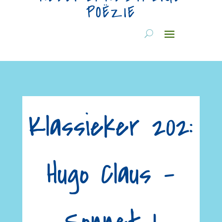
POËZIE
Klassieker 202:
Hugo Claus –