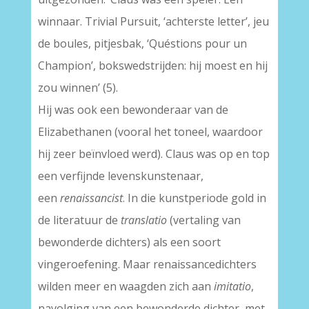
winnaar. Trivial Pursuit, ‘achterste letter’, jeu
de boules, pitjesbak, ‘Quéstions pour un
Champion’, bokswedstrijden: hij moest en hij
zou winnen’ (5).
Hij was ook een bewonderaar van de
Elizabethanen (vooral het toneel, waardoor
hij zeer beïnvloed werd). Claus was op en top
een verfijnde levenskunstenaar,
een
renaissancist
. In die kunstperiode gold in
de literatuur de
translatio
(vertaling van
bewonderde dichters) als een soort
vingeroefening. Maar renaissancedichters
wilden meer en waagden zich aan
imitatio
,
navolging van een bewonderde dichter, met