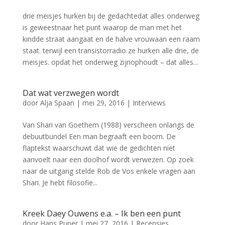
drie meisjes hurken bij de gedachtedat alles onderweg
is geweestnaar het punt waarop de man met het
kindde straat aangaat en de halve vrouwaan een raam
staat. terwijl een transistorradio ze hurken alle drie, de
meisjes. opdat het onderweg zijnophoudt – dat alles...
Dat wat verzwegen wordt
door
Alja Spaan
|
mei 29, 2016
|
Interviews
Van Shari van Goethem (1988) verscheen onlangs de
debuutbundel Een man begraaft een boom. De
flaptekst waarschuwt dat wie de gedichten niet
aanvoelt naar een doolhof wordt verwezen. Op zoek
naar de uitgang stelde Rob de Vos enkele vragen aan
Shari. Je hebt filosofie...
Kreek Daey Ouwens e.a. – Ik ben een punt
door
Hans Puper
|
mei 27, 2016
|
Recensies