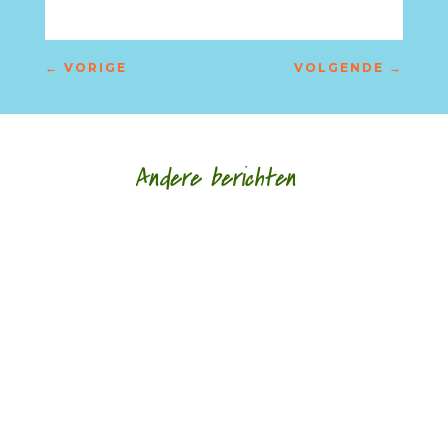
←
VORIGE
VOLGENDE
→
Andere berichten
Silvester Klaasman (1989) schrijft poëzie over
menselijke relaties in de laatkapitalistische
atmosfeer van vervreemding. Zijn werk...