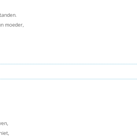
 tanden.
un moeder,
ven,
niet,