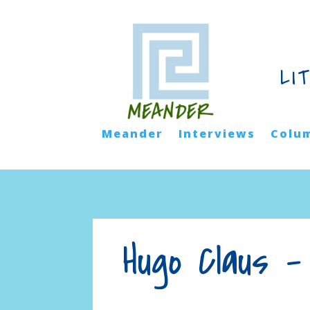
LI
Meander
Interviews
Colu
Hugo Claus 