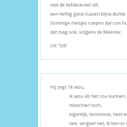
met de liefdeskreet
st
ît
,
een heftig gesis tussen bijna dichte
Sommige meisjes roepen dan om h
dat mag ook, volgens de Meester.
Uit: ‘Stît’
Hij zegt: ‘Ik wou,
.
ik wou als het zou kunnen,
.
misschien toch,
.
eigenlijk, tenminste, heel e
.
nee, vergeet het, ik ben er 