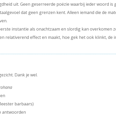
rgdheid uit. Geen geserreerde poëzie waarbij ieder woord i
taalgevoel dat geen grenzen kent. Alleen iemand die de mat
ven.
n eerste instantie als onachtzaam en slordig kan overkomen z
n relativerend effect en maakt, hoe gek het ook klinkt, de 
 gezicht. Dank je wel.
rohana
len
 Meester barbaars)
 te antwoorden