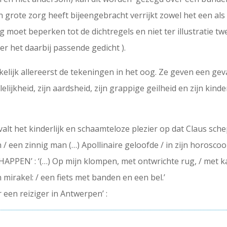
grote zorg heeft bijeengebracht verrijkt zowel het een als
 moet beperken tot de dichtregels en niet ter illustratie t
er het daarbij passende gedicht ).
kelijk allereerst de tekeningen in het oog. Ze geven een ge
elijkheid, zijn aardsheid, zijn grappige geilheid en zijn kinde
lt het kinderlijk en schaamteloze plezier op dat Claus schep
 / een zinnig man (…) Apollinaire geloofde / in zijn horosco
PPEN’ : ‘(…) Op mijn klompen, met ontwrichte rug, / met ka
 mirakel: / een fiets met banden en een bel.’
 een reiziger in Antwerpen’ :