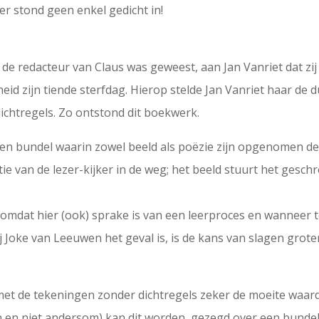
er stond geen enkel gedicht in!
e de redacteur van Claus was geweest, aan Jan Vanriet dat z
eid zijn tiende sterfdag. Hierop stelde Jan Vanriet haar de 
ichtregels. Zo ontstond dit boekwerk.
een bundel waarin zowel beeld als poëzie zijn opgenomen deze
tatie van de lezer-kijker in de weg; het beeld stuurt het g
omdat hier (ook) sprake is van een leerproces en wanneer t
j Joke van Leeuwen het geval is, is de kans van slagen grot
et de tekeningen zonder dichtregels zeker de moeite waard z
 en niet andersom) kan dit worden gezegd over een bundel 