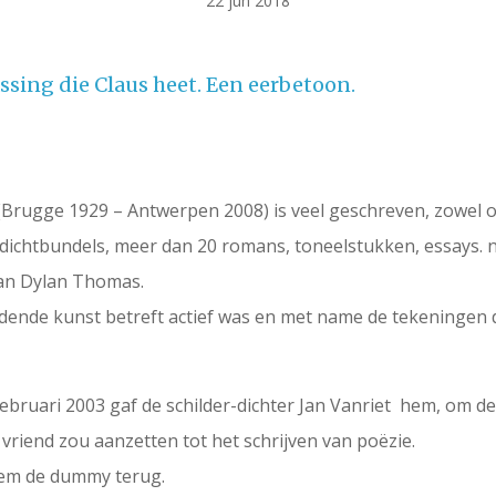
22 jun 2018
rassing die Claus heet. Een eerbetoon.
 (Brugge 1929 – Antwerpen 2008) is veel geschreven, zowel o
ke dichtbundels, meer dan 20 romans, toneelstukken, essays. no
an Dylan Thomas.
ldende kunst betreft actief was en met name de tekeningen d
n februari 2003 gaf de schilder-dichter Jan Vanriet hem, om d
n vriend zou aanzetten tot het schrijven van poëzie.
hem de dummy terug.