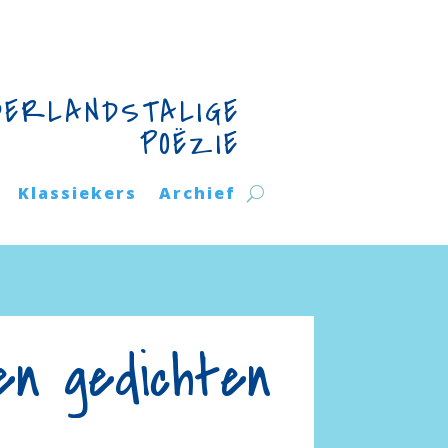
DERLANDSTALIGE
POËZIE
Klassiekers
Archief
en gedichten