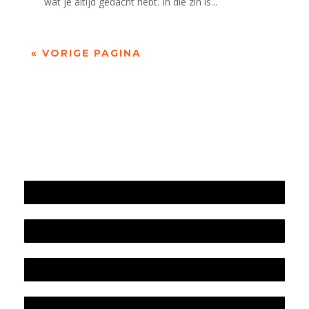
wat je altijd gedacht hebt. In die zin is...
« VORIGE PAGINA
Jaarrekening 2025 en begroting 2026
Jaarverslag 2025
Jaarrekening 2024 en begroting 2025
Jaarverslag 2024