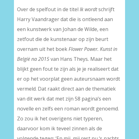
Over de spelfout in de titel
Ik wordt
schrijft
Harry Vaandrager dat die is ontleend aan
een kunstwerk van Johan de Wilde, een
zetfout die de kunstenaar op zijn beurt
overnam uit het boek
Flower Power. Kunst in
België na 2015
van Hans Theys
.
Maar het
blijkt geen fout te zijn als je je realiseert dat
er op het voorplat geen auteursnaam wordt
vermeld. Dat raakt direct aan de thematiek
van dit werk dat met zijn 58 pagina’s een
novelle en zelfs een roman wordt genoemd.
Zo zou ik het overigens niet typeren,
daarvoor kom ik teveel zinnen als de
volgende tegen: ‘En mij, mij rest nu ‘s nachts,