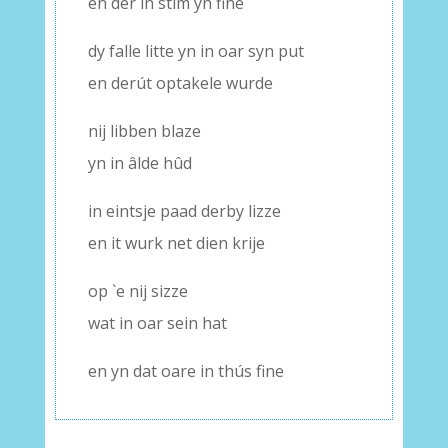
en dêr in stim yn fine
dy falle litte yn in oar syn put
en derút optakele wurde
nij libben blaze
yn in âlde hûd
in eintsje paad derby lizze
en it wurk net dien krije
op `e nij sizze
wat in oar sein hat
en yn dat oare in thús fine