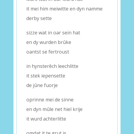
it mei him meiwitte en dyn namme
derby sette
sizze wat in oar sein hat
en dy wurden brûke
oantst se fertroust
in hynsterêch leechlitte
it stek iepensette
de jûne fuorje
oprinne mei de sinne
en dyn mûle net hiel krije
it wurd achterlitte
omdat it te grut is