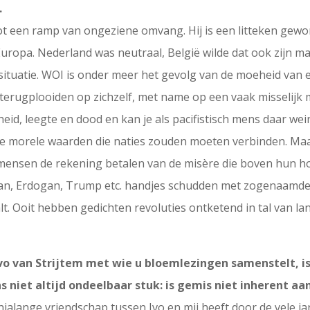
.
t een ramp van ongeziene omvang. Hij is een litteken gewor
ropa. Nederland was neutraal, België wilde dat ook zijn maa
situatie. WOI is onder meer het gevolg van de moeheid van
 terugplooiden op zichzelf, met name op een vaak misselijk 
heid, leegte en dood en kan je als pacifistisch mens daar w
e morele waarden die naties zouden moeten verbinden. Maar
e mensen de rekening betalen van de misère die boven hun ho
ban, Erdogan, Trump etc. handjes schudden met zogenaamde d
t. Ooit hebben gedichten revoluties ontketend in tal van lan
Ivo van Strijtem met wie u bloemlezingen samenstelt, i
s niet altijd ondeelbaar stuk: is gemis niet inherent aa
nnialange vriendschap tussen Ivo en mij heeft door de vele 