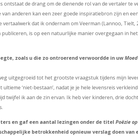
s ontstaat de drang om de dienende rol van de vertaler te v
e van anderen kan een zeer goede inspiratiebron zijn en een
ge vertaalwerk dat ik ondernam om Veerman (Lannoo, Tielt, 2
publiceren, is op een natuurlijke manier overgegaan in he
leegte, zoals u die zo ontroerend verwoordde in uw
Moed
g uitgegroeid tot het grootste vraagstuk tijdens mijn leven.
 ultieme ‘niet-bestaan’, nadat je je hele levensreis verkleind
rtijd twijfel ik aan de zin ervan. Ik heb vier kinderen, drie d
s.
ters en gaf een aantal lezingen onder de titel
Poëzie op
tschappelijke betrokkenheid opnieuw verslag doen van 