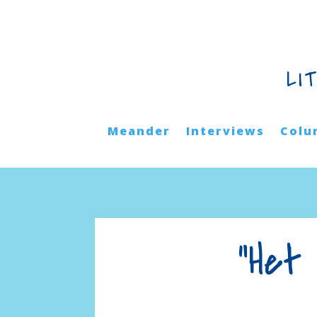
LI
Meander
Interviews
Colu
“Het