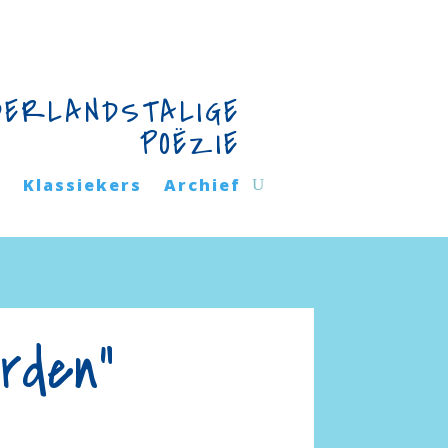
DERLANDSTALIGE
POËZIE
n
Klassiekers
Archief
rden”