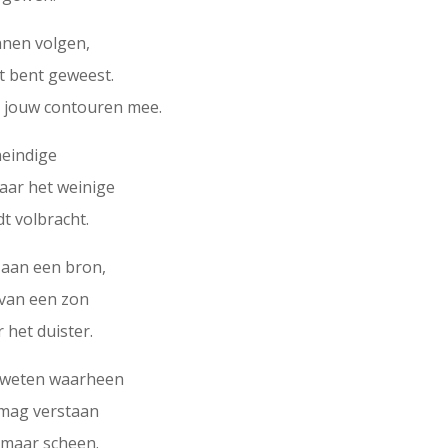
unnen volgen,
it bent geweest.
t jouw contouren mee.
oneindige
waar het weinige
dt volbracht.
or aan een bron,
g van een zon
 het duister.
g weten waarheen
 mag verstaan
e maar scheen.