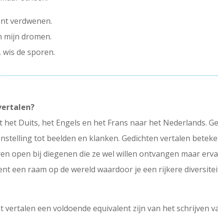
ent verdwenen.
in mijn dromen.
, wis de sporen.
vertalen?
uit het Duits, het Engels en het Frans naar het Nederlands. 
enstelling tot beelden en klanken. Gedichten vertalen beteken
euren open bij diegenen die ze wel willen ontvangen maar er
pent een raam op de wereld waardoor je een rijkere diversite
at vertalen een voldoende equivalent zijn van het schrijven 