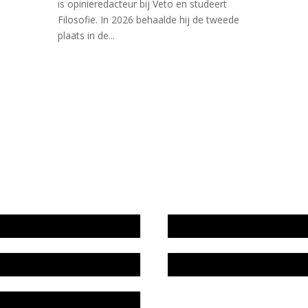
is opinieredacteur bij Veto en studeert
Filosofie. In 2026 behaalde hij de tweede
plaats in de...
wijze en medewerkers
In memoriam Rob de Vos
idsplan
Rob de Vos – prijs
fon