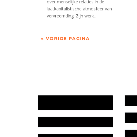
over menselijke relaties in de
laatkapitalistische atmosfeer van
vervreemding. Zijn werk...
« VORIGE PAGINA
Jaarrekening 2025 en begroting
Werk
2026
Bele
Jaarverslag 2025
Colo