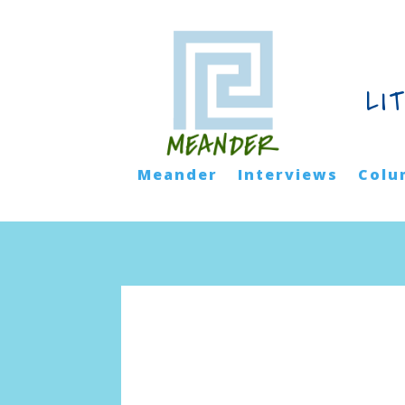
LI
Meander
Interviews
Colu