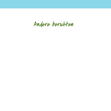
Andere berichten
‘Schrijven is mijn leeflijn zeg ik altijd maar.’ door
Alja Spaan Jacobus Bos (1943) debuteerde in
1969 met de verhalenbundel...
'Standhouden in de mallemolen' door Wim
Vandeleene foto © Damon De Backer Over
moederschap, woorden die verzorgen en...