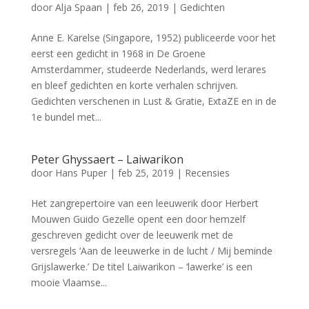
door
Alja Spaan
|
feb 26, 2019
|
Gedichten
Anne E. Karelse (Singapore, 1952) publiceerde voor het
eerst een gedicht in 1968 in De Groene
Amsterdammer, studeerde Nederlands, werd lerares
en bleef gedichten en korte verhalen schrijven.
Gedichten verschenen in Lust & Gratie, ExtaZE en in de
1e bundel met...
Peter Ghyssaert – Laiwarikon
door
Hans Puper
|
feb 25, 2019
|
Recensies
Het zangrepertoire van een leeuwerik door Herbert
Mouwen Guido Gezelle opent een door hemzelf
geschreven gedicht over de leeuwerik met de
versregels ‘Aan de leeuwerke in de lucht / Mij beminde
Grijslawerke.’ De titel Laiwarikon – ‘lawerke’ is een
mooie Vlaamse...