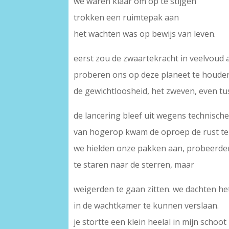
we waren klaar om op te stijgen
trokken een ruimtepak aan
het wachten was op bewijs van leven.
eerst zou de zwaartekracht in veelvoud
proberen ons op deze planeet te houde
de gewichtloosheid, het zweven, even tuss
de lancering bleef uit wegens technisch
van hogerop kwam de oproep de rust t
we hielden onze pakken aan, probeerde
te staren naar de sterren, maar
weigerden te gaan zitten. we dachten h
in de wachtkamer te kunnen verslaan.
je stortte een klein heelal in mijn schoot