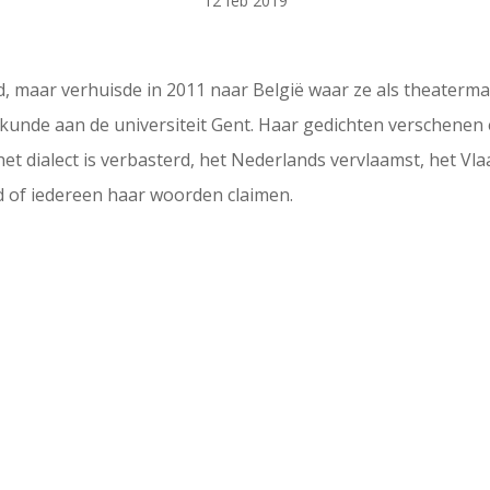
12 feb 2019
, maar verhuisde in 2011 naar België waar ze als theaterma
unde aan de universiteit Gent. Haar gedichten verschenen e
 het dialect is verbasterd, het Nederlands vervlaamst, het 
d of iedereen haar woorden claimen.