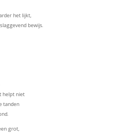
der het lijkt,
slaggevend bewijs.
e
 helpt niet
je tanden
ond.
een grot,