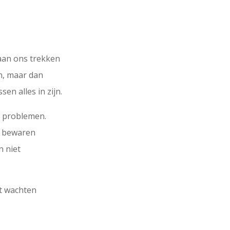
 aan ons trekken
n, maar dan
en alles in zijn.
e problemen.
e bewaren
n niet
et wachten