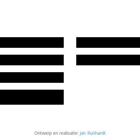
wijze en medewerkers
In memoriam Rob de Vos
idsplan
Rob de Vos – prijs
fon
acyverklaring Stichting
ratuursite Meander
Ontwerp en realisatie:
Jan Runhardt