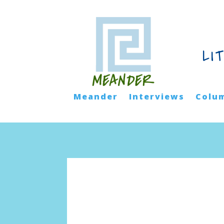
LI
Meander
Interviews
Colu