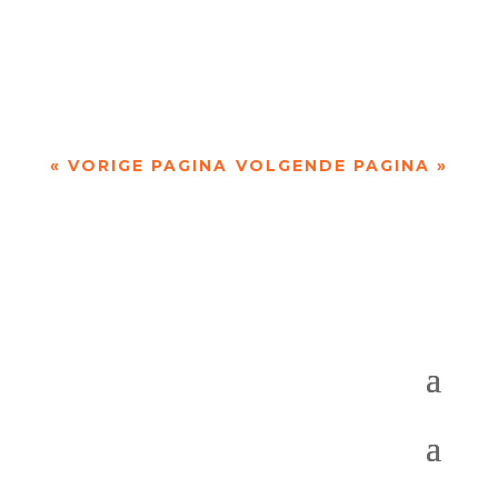
Omdenken in poëzie door Tom Veys - - Op één
of andere manier doen veel gedichten van Josse
Kok denken aan ‘Omdenken’, de website die je...
« VORIGE PAGINA
VOLGENDE PAGINA »