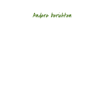
Andere berichten
Silvester Klaasman (1989) schrijft poëzie over
menselijke relaties in de laatkapitalistische
atmosfeer van vervreemding. Zijn werk...
Noah Put (2005°) is Algerijns-Belgisch. Hij is
opinieredacteur bij Veto en studeert Filosofie. In
2026 behaalde hij de tweede plaats in de...