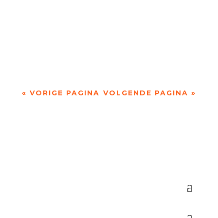
Marijke Hanegraaf (Tilburg, 1946) schrijft over
het verlangen jezelf te blijven in een veelheid van
indrukken. Observaties via oog en oor...
« VORIGE PAGINA
VOLGENDE PAGINA »