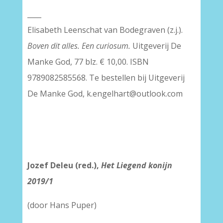
____
Elisabeth Leenschat van Bodegraven (z.j.).
Boven dit alles. Een curiosum.
Uitgeverij De
Manke God, 77 blz. € 10,00. ISBN
9789082585568. Te bestellen bij Uitgeverij
De Manke God, k.engelhart@outlook.com
Jozef Deleu (red.),
Het Liegend konijn
2019/1
(door Hans Puper)