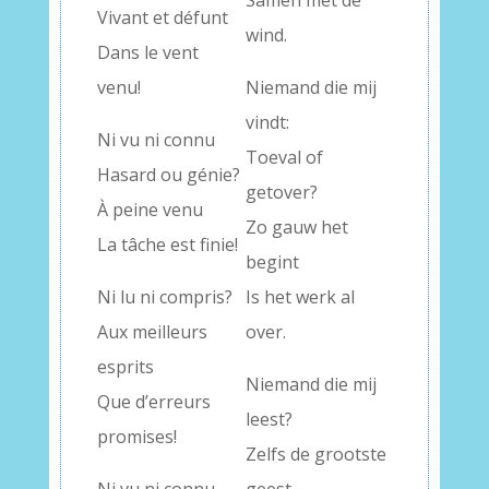
Samen met de
Vivant et défunt
wind.
Dans le vent
venu!
Niemand die mij
vindt:
Ni vu ni connu
Toeval of
Hasard ou génie?
getover?
À peine venu
Zo gauw het
La tâche est finie!
begint
Ni lu ni compris?
Is het werk al
Aux meilleurs
over.
esprits
Niemand die mij
Que d’erreurs
leest?
promises!
Zelfs de grootste