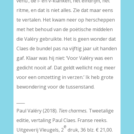
venu’, de i- en v-klanken, het eindrijm, het
ritme, en dat is niet alles. Zie dat maar eens
te vertalen. Het kwam neer op herscheppen
met het behoud van de poëtische middelen
die Valéry gebruikte. Het is geen wonder dat
Claes de bundel pas na vijftig jaar uit handen
gaf. Klaar was hij niet: ‘Voor Valéry was een
gedicht nooit af. Dat geldt wellicht nog meer
voor een omzetting in verzen.’ Ik heb grote
bewondering voor de tussenstand.
____
Paul Valéry (2018).
Tien charmes.
Tweetalige
editie, vertaling Paul Claes. Franse reeks.
e
Uitgeverij Vleugels, 2
druk, 36 blz. € 21,00.