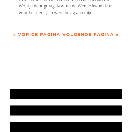
We zijn daar graag. Kort na de Wende kwam ik er
voor het eerst, en werd hevig aan mijn...
« VORIGE PAGINA
VOLGENDE PAGINA »
Jaarrekening 2025 en begroting 2026
Jaarverslag 2025
Jaarrekening 2024 en begroting 2025