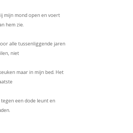
hij mijn mond open en voert
van hem zie.
 door alle tussenliggende jaren
len, niet
keuken maar in mijn bed. Het
aatste
at tegen een dode leunt en
uden.