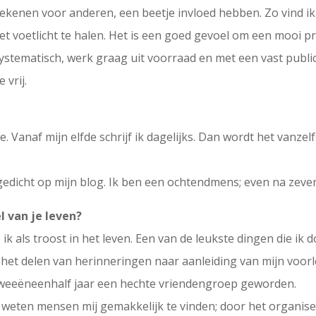
ekenen voor anderen, een beetje invloed hebben. Zo vind ik 
voetlicht te halen. Het is een goed gevoel om een mooi prod
systematisch, werk graag uit voorraad en met een vast publi
 vrij.
ie. Vanaf mijn elfde schrijf ik dagelijks. Dan wordt het vanz
 gedicht op mijn blog. Ik ben een ochtendmens; even na zeve
l van je leven?
ik als troost in het leven. Een van de leukste dingen die ik d
n het delen van herinneringen naar aanleiding van mijn voo
a tweeëneenhalf jaar een hechte vriendengroep geworden.
 weten mensen mij gemakkelijk te vinden; door het organise