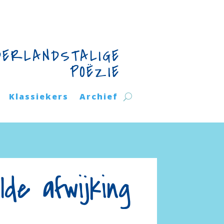
DERLANDSTALIGE
POËZIE
Klassiekers
Archief
de afwijking