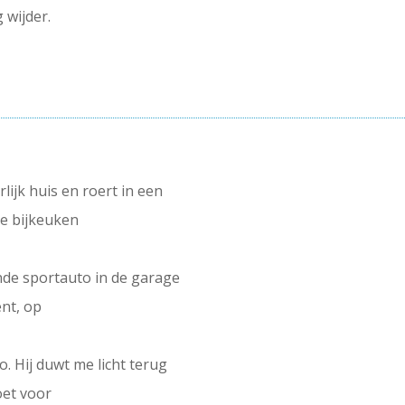
 wijder.
lijk huis en roert in een
de bijkeuken
ende sportauto in de garage
ent, op
to. Hij duwt me licht terug
oet voor