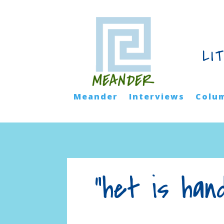
LI
Meander
Interviews
Colu
“het is han