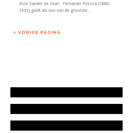
door Sander de Vaan Fernando Pessoa (1888–
1935) geldt als een van de grootste...
« VORIGE PAGINA
Jaarrekening 2025 en begroting 2026
Jaarverslag 2025
Jaarrekening 2024 en begroting 2025