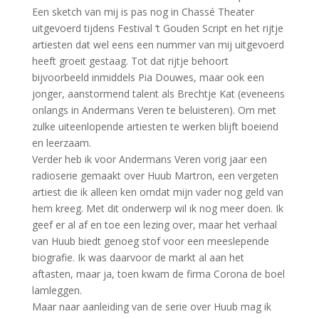
Een sketch van mij is pas nog in Chassé Theater
uitgevoerd tijdens Festival ‘t Gouden Script en het rijtje
artiesten dat wel eens een nummer van mij uitgevoerd
heeft groeit gestaag. Tot dat rijtje behoort
bijvoorbeeld inmiddels Pia Douwes, maar ook een
jonger, aanstormend talent als Brechtje Kat (eveneens
onlangs in Andermans Veren te beluisteren). Om met
zulke uiteenlopende artiesten te werken blijft boeiend
en leerzaam.
Verder heb ik voor Andermans Veren vorig jaar een
radioserie gemaakt over Huub Martron, een vergeten
artiest die ik alleen ken omdat mijn vader nog geld van
hem kreeg. Met dit onderwerp wil ik nog meer doen. Ik
geef er al af en toe een lezing over, maar het verhaal
van Huub biedt genoeg stof voor een meeslepende
biografie. Ik was daarvoor de markt al aan het
aftasten, maar ja, toen kwam de firma Corona de boel
lamleggen.
Maar naar aanleiding van de serie over Huub mag ik