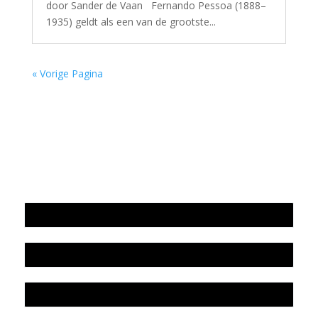
door Sander de Vaan Fernando Pessoa (1888–
1935) geldt als een van de grootste...
« Vorige Pagina
Jaarrekening 2025 en begroting 2026
Jaarverslag 2025
Jaarrekening 2024 en begroting 2025