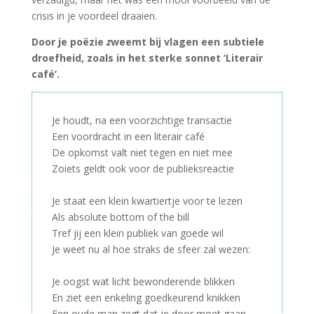
crisis in je voordeel draaien.
Door je poëzie
z
weemt bij vlagen een subtiele
droefheid, zoals in het sterke sonnet ‘Literair
café’.
Je houdt, na een voorzichtige transactie
Een voordracht in een literair café
De opkomst valt niet tegen en niet mee
Zoiets geldt ook voor de publieksreactie
–
Je staat een klein kwartiertje voor te lezen
Als absolute bottom of the bill
Tref jij een klein publiek van goede wil
Je weet nu al hoe straks de sfeer zal wezen:
–
Je oogst wat licht bewonderende blikken
En ziet een enkeling goedkeurend knikken
Een oude man zegt dat je door moet gaan