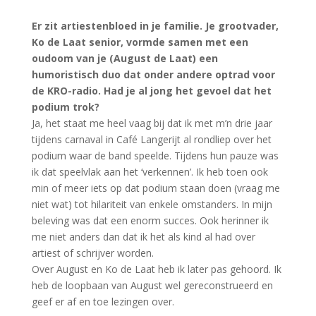
Er zit artiestenbloed in je familie. Je grootvader,
Ko de Laat senior, vormde samen met een
oudoom van je (August de Laat) een
humoristisch duo dat onder andere optrad voor
de KRO-radio. Had je al jong het gevoel dat het
podium trok?
Ja, het staat me heel vaag bij dat ik met m’n drie jaar
tijdens carnaval in Café Langerijt al rondliep over het
podium waar de band speelde. Tijdens hun pauze was
ik dat speelvlak aan het ‘verkennen’. Ik heb toen ook
min of meer iets op dat podium staan doen (vraag me
niet wat) tot hilariteit van enkele omstanders. In mijn
beleving was dat een enorm succes. Ook herinner ik
me niet anders dan dat ik het als kind al had over
artiest of schrijver worden.
Over August en Ko de Laat heb ik later pas gehoord. Ik
heb de loopbaan van August wel gereconstrueerd en
geef er af en toe lezingen over.