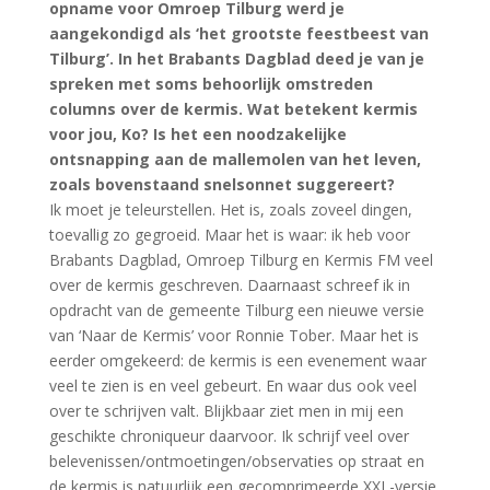
opname voor Omroep Tilburg werd je
aangekondigd als ‘het grootste feestbeest van
Tilburg’. In het Brabants Dagblad deed je van je
spreken met soms behoorlijk omstreden
columns over de kermis. Wat betekent kermis
voor jou, Ko? Is het een noodzakelijke
ontsnapping aan de mallemolen van het leven,
zoals bovenstaand snelsonnet suggereert?
Ik moet je teleurstellen. Het is, zoals zoveel dingen,
toevallig zo gegroeid. Maar het is waar: ik heb voor
Brabants Dagblad, Omroep Tilburg en Kermis FM veel
over de kermis geschreven. Daarnaast schreef ik in
opdracht van de gemeente Tilburg een nieuwe versie
van ‘Naar de Kermis’ voor Ronnie Tober. Maar het is
eerder omgekeerd: de kermis is een evenement waar
veel te zien is en veel gebeurt. En waar dus ook veel
over te schrijven valt. Blijkbaar ziet men in mij een
geschikte chroniqueur daarvoor. Ik schrijf veel over
belevenissen/ontmoetingen/observaties op straat en
de kermis is natuurlijk een gecomprimeerde XXL-versie