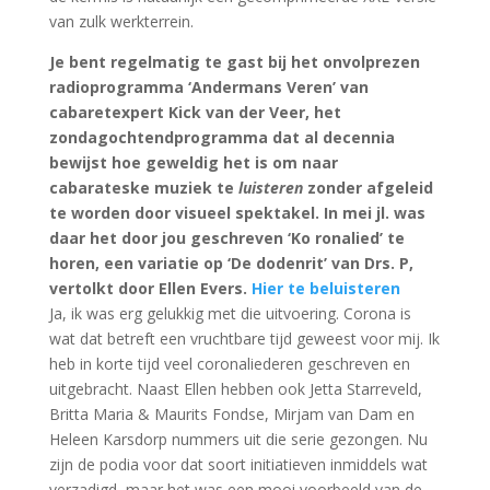
van zulk werkterrein.
Je bent regelmatig te gast bij het onvolprezen
radioprogramma ‘Andermans Veren’ van
cabaretexpert Kick van der Veer, het
zondagochtendprogramma dat al decennia
bewijst hoe geweldig het is om naar
cabarateske muziek te
luisteren
zonder afgeleid
te worden door visueel spektakel. In mei jl. was
daar het door jou geschreven ‘Ko ronalied’ te
horen, een variatie op ‘De dodenrit’ van Drs. P,
vertolkt door Ellen Evers.
Hier te beluisteren
Ja, ik was erg gelukkig met die uitvoering. Corona is
wat dat betreft een vruchtbare tijd geweest voor mij. Ik
heb in korte tijd veel coronaliederen geschreven en
uitgebracht. Naast Ellen hebben ook Jetta Starreveld,
Britta Maria & Maurits Fondse, Mirjam van Dam en
Heleen Karsdorp nummers uit die serie gezongen. Nu
zijn de podia voor dat soort initiatieven inmiddels wat
verzadigd, maar het was een mooi voorbeeld van de