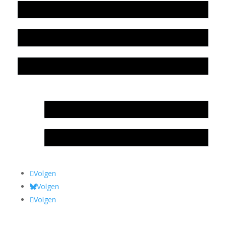
Beleidsplan
Colofon
Privacyverklaring Stichting Literatuursite Meander
In memoriam Rob de Vos
Rob de Vos – prijs
Volgen
Volgen
Volgen