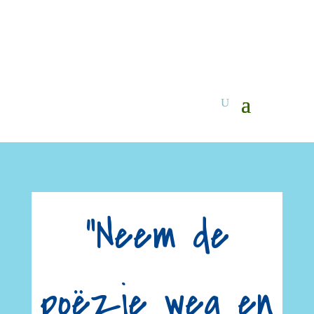
“Neem de
poëzie weg en