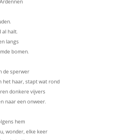
 Ardennen
uden.
al halt.
 en langs
eemde bomen.
en de sperwer
in het haar, stapt wat rond
ren donkere vijvers
en naar een onweer.
volgens hem
 u, wonder, elke keer