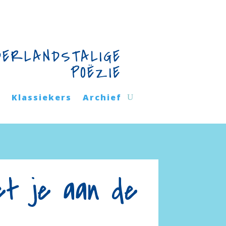
DERLANDSTALIGE
POËZIE
n
Klassiekers
Archief
et je aan de