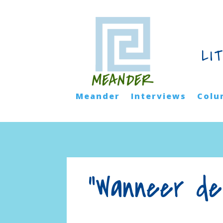
LI
Meander
Interviews
Colu
“Wanneer de