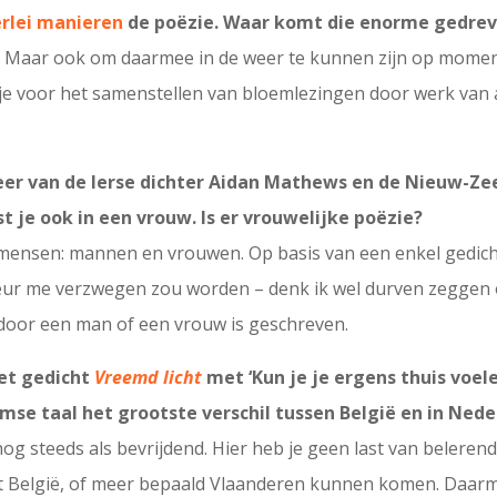
erlei manieren
de poëzie. Waar komt die enorme gedrev
ie. Maar ook om daarmee in de weer te kunnen zijn op moment
m je voor het samenstellen van bloemlezingen door werk van
er van de Ierse dichter Aidan Mathews en de Nieuw-Zee
t je ook in een vrouw. Is er vrouwelijke poëzie?
 mensen: mannen en vrouwen. Op basis van een enkel gedicht
ur me verzwegen zou worden – denk ik wel durven zeggen of
 door een man of een vrouw is geschreven.
het gedicht
Vreemd licht
met ‘
Kun je je ergens thuis voel
mse taal het grootste verschil tussen België en in Ned
nog steeds als bevrijdend. Hier heb je geen last van belere
it België, of meer bepaald Vlaanderen kunnen komen. Daarm