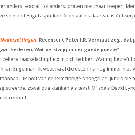
rlanders, vooral Hollanders, praten niet maar roepen. Men 
f ze vloeiend Engels spreken. Allemaal los daarvan is Antwe
l
Nederzettingen
. Recensent Peter J.R. Vermaat zegt dat
gaat herlezen. Wat versta jij onder goede poëzie?
zekere raadselachtigheid in zich hebben. Wat mij betreft hoef
n Jan Engelman, ik weet na al die decennia nog immer niet w
staanbaar. Ik hou van geheimzinnige onbegrijpelijkheid die 
egistreerde, zowel qua klanken als tekst. Of zoals David Lync
n ik content.