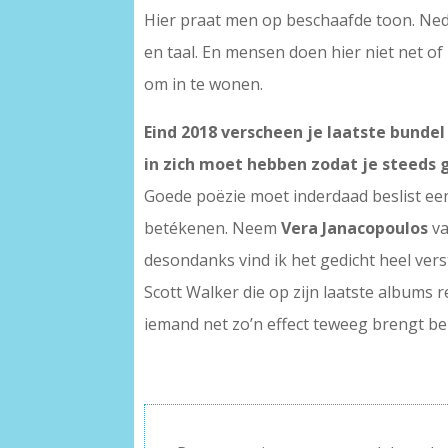
Hier praat men op beschaafde toon. Nede
en taal. En mensen doen hier niet net o
om in te wonen.
Eind 2018 verscheen je laatste bunde
in zich moet hebben zodat je steeds 
Goede poëzie moet inderdaad beslist een 
betékenen. Neem
Vera Janacopoulos
va
desondanks vind ik het gedicht heel ver
Scott Walker die op zijn laatste albums r
iemand net zo’n effect teweeg brengt be