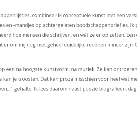
appenlijstjes, combineer ik conceptuele kunst met een vers
s en -mandjes op achtergelaten boodschappenbriefjes. Ik pos
ineerd hoe mensen die schrijven, en wát ze er op zetten. Een 
at er om mij nog niet geheel duidelijke redenen minder zijn. 
e op een na hoogste kunstvorm, na muziek. Ze kan ontroeren, 
, ze kan je troosten. Dat kan proza misschien voor heel wat 
toen….’-gehalte. Ik lees daarom naast poëzie biografieën, d