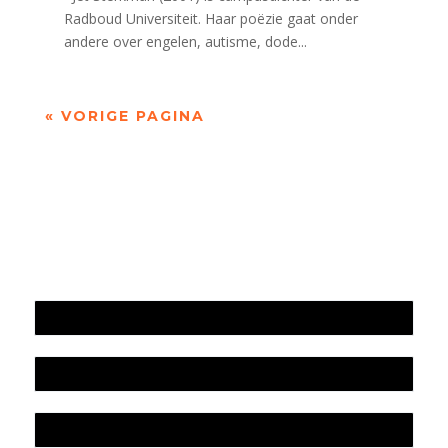
Radboud Universiteit. Haar poëzie gaat onder
andere over engelen, autisme, dode...
« VORIGE PAGINA
Jaarrekening 2025 en begroting 2026
Jaarverslag 2025
Jaarrekening 2024 en begroting 2025