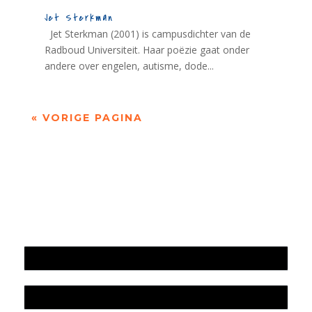
Jet Sterkman
Jet Sterkman (2001) is campusdichter van de
Radboud Universiteit. Haar poëzie gaat onder
andere over engelen, autisme, dode...
« VORIGE PAGINA
Jaarrekening 2025 en begroting 2026
Jaarverslag 2025