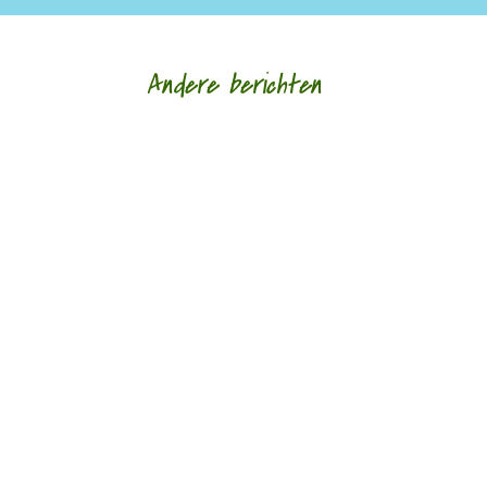
Andere berichten
Hoe een ziek lichaam zich verhoudt tot een zieke
wereld door Eric van Loo - - (*Red. Naar
aanleiding van het overlijden van Lieke
Marsman....