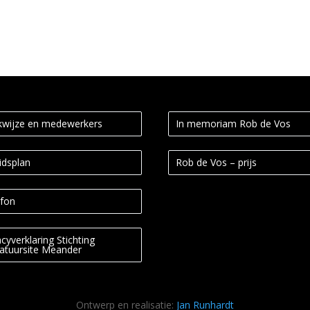
wijze en medewerkers
In memoriam Rob de Vos
idsplan
Rob de Vos – prijs
fon
acyverklaring Stichting
ratuursite Meander
Ontwerp en realisatie:
Jan Runhardt