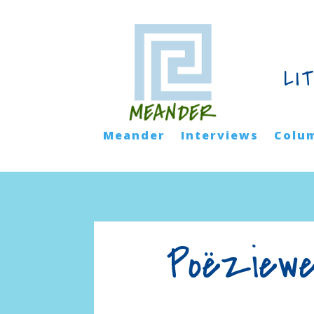
LI
Meander
Interviews
Colu
Poëziewe