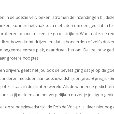
den in de poëzie vervloeken, stromen de inzendingen bij deze 
oeken, kunnen het vaak toch niet laten om een gedicht in te
te proberen om met die eer te gaan strijken. Want dat is de 
gedicht boven komt drijven en dat jij honderden of zelfs duize
begeerde eerste plek, daar draait het om. Dat ze jouw gedi
naar grotere hoogtes.
n drijven, geeft het jou ook de bevestiging dat je op de go
laanderen meedoen aan poëziewedstrijden:
Je kunt je eigen d
ij of zij staat in de dichterswereld. Als de winnende gedicht
an sla jij meteen aan het vergelijken en zet je je eigen gedi
 met onze poëziewedstrijd, de Rob de Vos-prijs, daar niet n