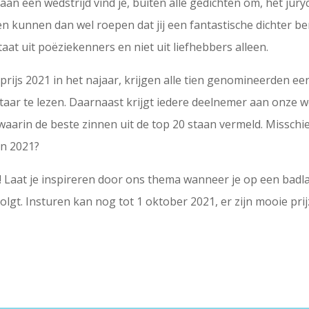
r aan een wedstrijd vind je, buiten alle gedichten om, het j
den kunnen dan wel roepen dat jij een fantastische dichter be
taat uit poëziekenners en niet uit liefhebbers alleen.
ijs 2021 in het najaar, krijgen alle tien genomineerden een
ar te lezen. Daarnaast krijgt iedere deelnemer aan onze w
aarin de beste zinnen uit de top 20 staan vermeld. Misschien l
an 2021?
 Laat je inspireren door ons thema wanneer je op een badlak
lgt. Insturen kan nog tot 1 oktober 2021, er zijn mooie pri