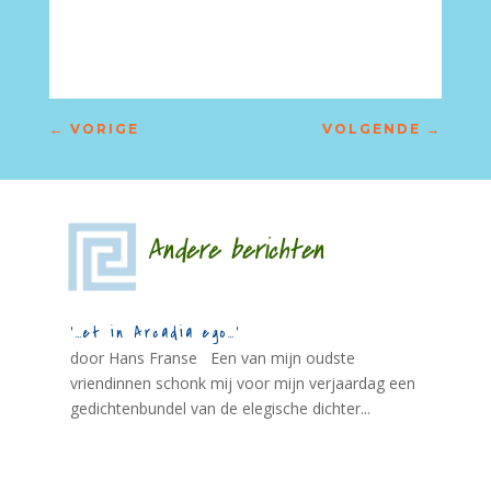
←
VORIGE
VOLGENDE
→
Andere berichten
‘…et in Arcadia ego…’
door Hans Franse Een van mijn oudste
vriendinnen schonk mij voor mijn verjaardag een
gedichtenbundel van de elegische dichter...