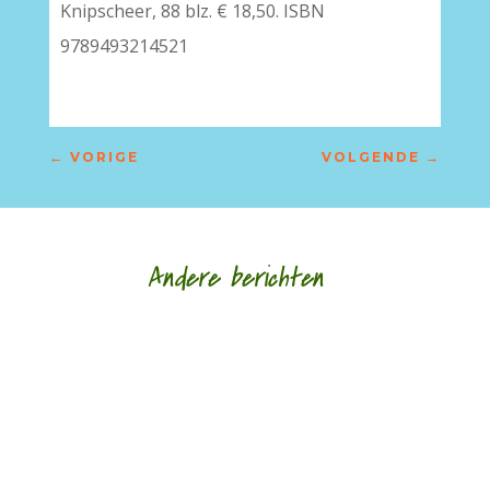
Knipscheer, 88 blz. € 18,50. ISBN
9789493214521
←
VORIGE
VOLGENDE
→
Andere berichten
Hoe een ziek lichaam zich verhoudt tot een zieke