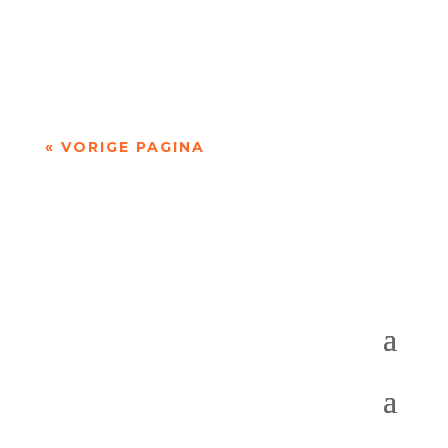
Niets is meer dan niets door Marc Bruynseraede
- - Dichten is denken. Of twijfelen aan datgene
wat je altijd gedacht hebt. In die zin is...
« VORIGE PAGINA