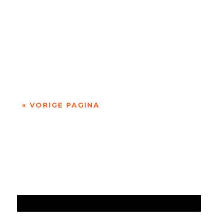
De afgelopen week op de site van Meander
Recensie van de...
« VORIGE PAGINA
Jaarrekening 2025 en begroting 2026