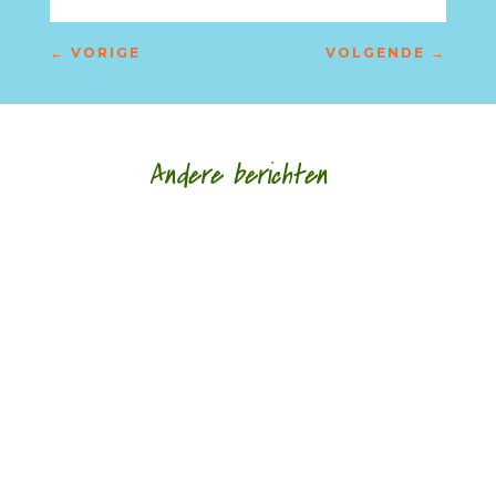
←
VORIGE
VOLGENDE
→
Andere berichten
De afgelopen week op de site van Meander
Recensie van de...
De afgelopen week op de site van Meander
Recensie van de...