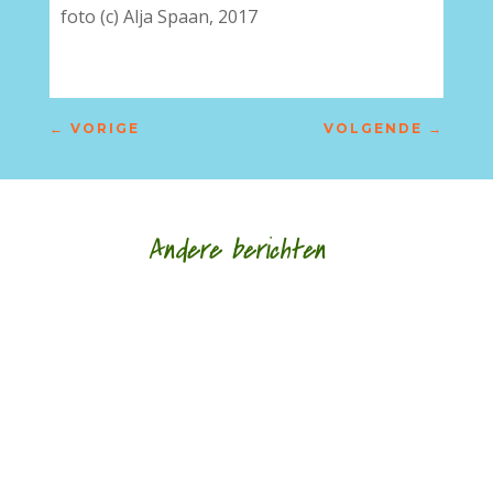
foto (c) Alja Spaan, 2017
←
VORIGE
VOLGENDE
→
Andere berichten
door Hans Franse Een van mijn oudste
vriendinnen schonk mij voor mijn verjaardag een
gedichtenbundel van de elegische dichter...