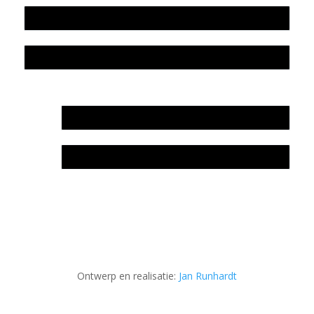
Colofon
Privacyverklaring Stichting Literatuursite Meander
In memoriam Rob de Vos
Rob de Vos – prijs
Ontwerp en realisatie:
Jan Runhardt