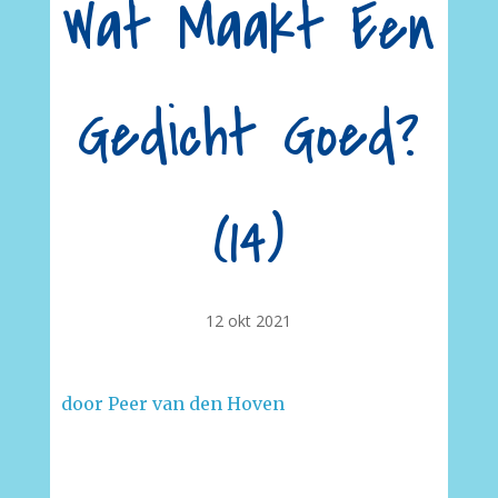
Wat Maakt Een
Gedicht Goed?
(14)
12 okt 2021
door Peer van den Hoven
–