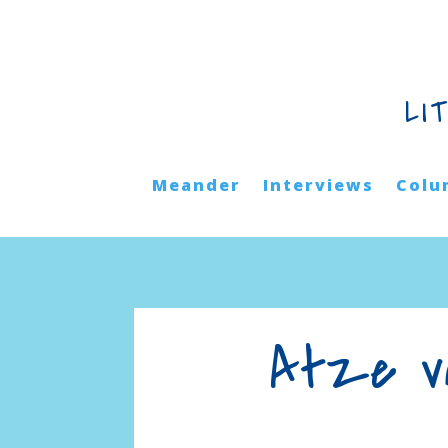
LI
Meander
Interviews
Colu
Atze va