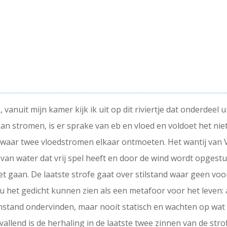
, vanuit mijn kamer kijk ik uit op dit riviertje dat onderdee
n stromen, is er sprake van eb en vloed en voldoet het niet
er, waar twee vloedstromen elkaar ontmoeten. Het wantij van 
ie van water dat vrij spel heeft en door de wind wordt opgest
gaan. De laatste strofe gaat over stilstand waar geen voor- 
ou het gedicht kunnen zien als een metafoor voor het leven: 
enstand ondervinden, maar nooit statisch en wachten op wat 
llend is de herhaling in de laatste twee zinnen van de strofe