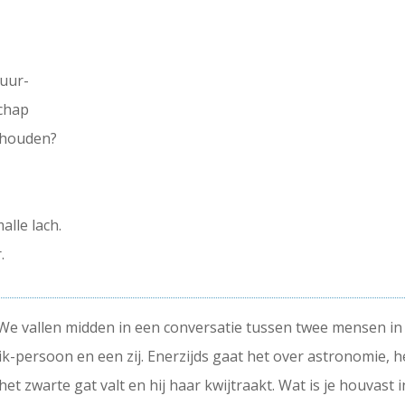
tuur-
schap
e houden?
lle lach.
.
et. We vallen midden in een conversatie tussen twee mensen 
ik-persoon en een zij. Enerzijds gaat het over astronomie, he
 het zwarte gat valt en hij haar kwijtraakt. Wat is je houvast