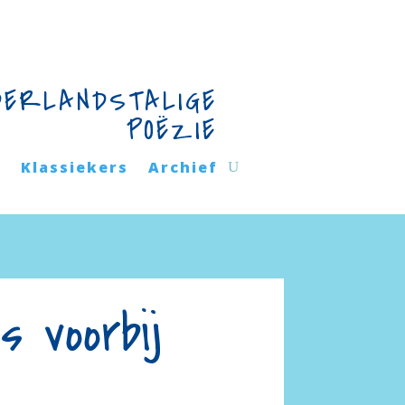
DERLANDSTALIGE
POËZIE
n
Klassiekers
Archief
 voorbij