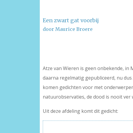
Een zwart gat voorbij
door Maurice Broere
–
–
Atze van Wieren is geen onbekende, in M
daarna regelmatig gepubliceerd, nu du
komen gedichten voor met onderwerpen al
natuurobservaties, de dood is nooit ver
Uit deze afdeling komt dit gedicht: