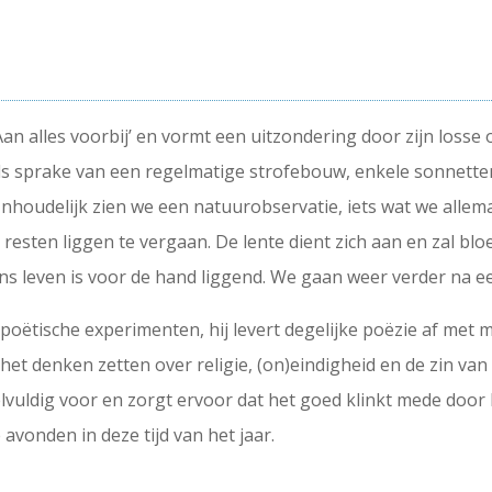
‘Aan alles voorbij’ en vormt een uitzondering door zijn losse
s sprake van een regelmatige strofebouw, enkele sonnetten z
Inhoudelijk zien we een natuurobservatie, iets wat we all
resten liggen te vergaan. De lente dient zich aan en zal bl
s leven is voor de hand liggend. We gaan weer verder na ee
oëtische experimenten, hij levert degelijke poëzie af met m
het denken zetten over religie, (on)eindigheid en de zin van
elvuldig voor en zorgt ervoor dat het goed klinkt mede doo
avonden in deze tijd van het jaar.