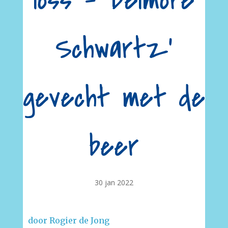
loss – Delmore
Schwartz’
gevecht met de
beer
30 jan 2022
door Rogier de Jong