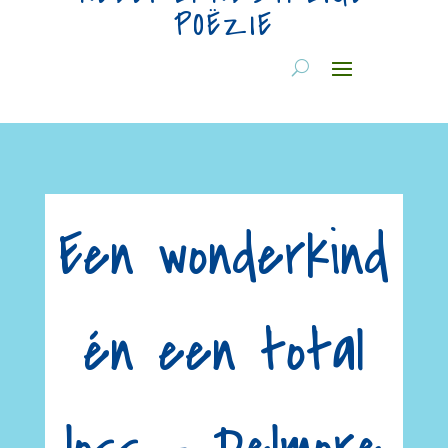
POËZIE
Een wonderkind
én een total