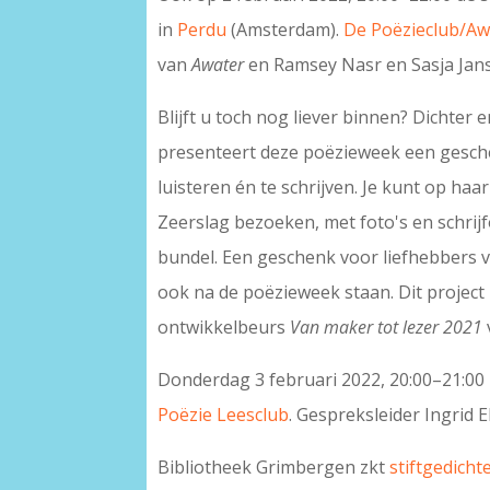
in
Perdu
(Amsterdam).
De Poëzieclub/Aw
van
Awater
en Ramsey Nasr en Sasja Jans
Blijft u toch nog liever binnen? Dichter
presenteert deze poëzieweek een geschenk
luisteren én te schrijven. Je kunt op haa
Zeerslag bezoeken, met foto's en schrijf
bundel. Een geschenk voor liefhebbers va
ook na de poëzieweek staan. Dit projec
ontwikkelbeurs
Van maker tot lezer 2021
Donderdag 3 februari 2022, 20:00–21:00 
Poëzie Leesclub
. Gespreksleider Ingrid E
Bibliotheek Grimbergen zkt
stiftgedicht