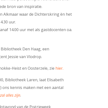
ede bron van inspiratie.
in Alkmaar waar de Dichterskring èn het
4.30 uur.
naf 14.00 uur met als gastdocenten oa.
, Bibliotheek Den Haag, een
ent Jessie van Vlodrop.
Knokke-Heist en Oosterzele, zie
hier.
, Bibliotheek Laren, laat Elisabeth
) ons kennis maken met een aantal
al alles zijn
.
 slotavond van de Poëzieweek