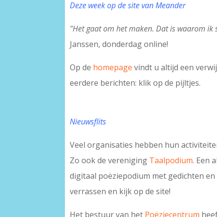
Deze week op de site van Meander
"Het gaat om het maken. Dat is waarom ik s
Janssen, donderdag online!
Op de
homepage
vindt u altijd een verw
eerdere berichten: klik op de pijltjes.
Nieuwsflits
Veel organisaties hebben hun activiteit
Zo ook de vereniging
Taalpodium
. Een a
digitaal poëziepodium met gedichten en k
verrassen en kijk op de site!
Het bestuur van het
Poëziecentrum
heef