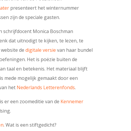
ater
presenteert het winternummer
sen zijn
de speciale gasten.
 en schrijfdocent Monica Boschman
 dat uitnodigt te kijken, te lezen, te
r website de
digitale versie
van haar bundel
oefeningen. Het is poëzie buiten de
n taal en betekenis. Het materiaal blijft
t is mede mogelijk gemaakt door een
van het
Nederlands Letterenfonds
.
is er een zoomeditie van de
Kennemer
lsing.
en
. Wat is een stiftgedicht?