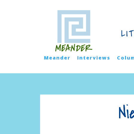
LI
Meander
Interviews
Colu
Ni