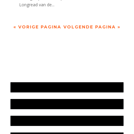
Longread van de...
« VORIGE PAGINA
VOLGENDE PAGINA »
Jaarrekening 2025 en begroting 2026
Jaarverslag 2025
Jaarrekening 2024 en begroting 2025