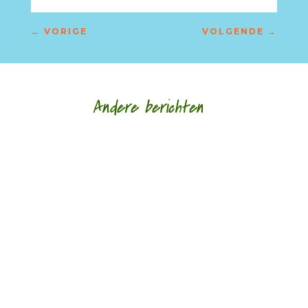
←
VORIGE
VOLGENDE
→
Andere berichten
door Joost Dancet Meander Klassieker 295 Joost
Dancet bespreekt het titelloze gedicht 'Genoeg
gedicht over de liefde vandaag' uit de...