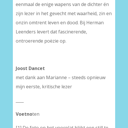
eenmaal de enige wapens van de dichter én
zijn lezer in het gevecht met waarheid, zin en
onzin omtrent leven en dood. Bij Herman
Leenders levert dat fascinerende,
ontroerende poëzie op.
Joost Dancet
met dank aan Marianne – steeds opnieuw
mijn eerste, kritische lezer
____
Voetno
ten
[1] De foto op het voorplat blijkt een still te