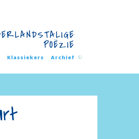
DERLANDSTALIGE
POËZIE
n
Klassiekers
Archief
art