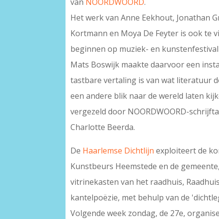
van
NOORDWOORD
.
Het werk van Anne Eekhout, Jonathan Gr
Kortmann en Moya De Feyter is ook te vi
beginnen op muziek- en kunstenfestiva
Mats Boswijk maakte daarvoor een install
tastbare vertaling is van wat literatuur 
een andere blik naar de wereld laten kij
vergezeld door NOORDWOORD-schrijftal
Charlotte Beerda.
De
Haarlemse Dichtlijn
exploiteert de 
Kunstbeurs Heemstede en de gemeente,
vitrinekasten van het raadhuis, Raadhui
kantelpoëzie, met behulp van de 'dichtle
Volgende week zondag, de 27e, organisee