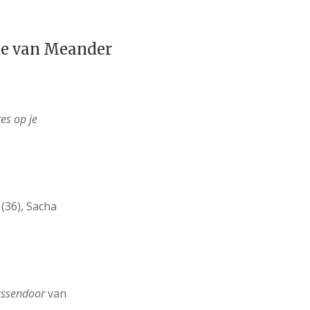
te van Meander
tes op je
(36), Sacha
ussendoor
van