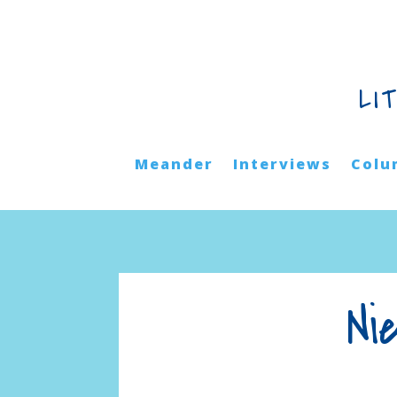
LI
Meander
Interviews
Colu
Ni