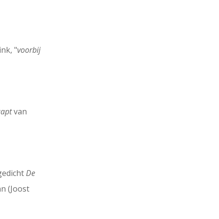
nk, "
voorbij
aapt
van
gedicht
De
n (Joost