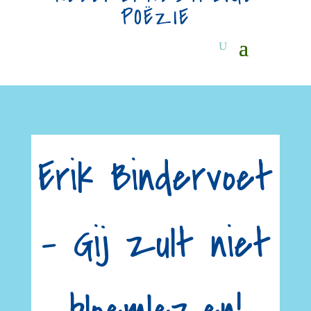
POËZIE
Erik Bindervoet
– Gij zult niet