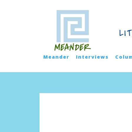
LI
Meander
Interviews
Colu