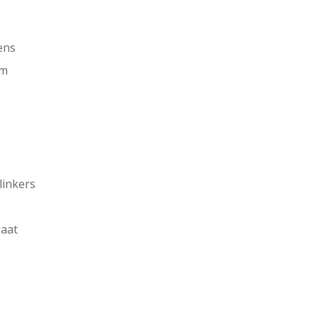
ens
rm
linkers
gaat