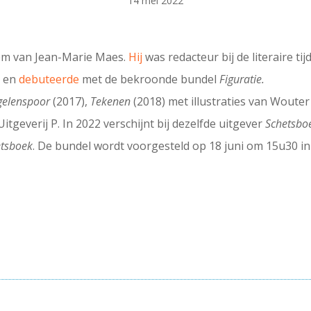
14 mei 2022
em van Jean-Marie Maes.
Hij
was redacteur bij de literaire ti
e en
debuteerde
met de bekroonde bundel
Figuratie.
gelenspoor
(2017),
Tekenen
(2018) met illustraties van Woute
 Uitgeverij P. In 2022 verschijnt bij dezelfde uitgever
Schetsb
etsboek
. De bundel wordt voorgesteld op 18 juni om 15u30 i