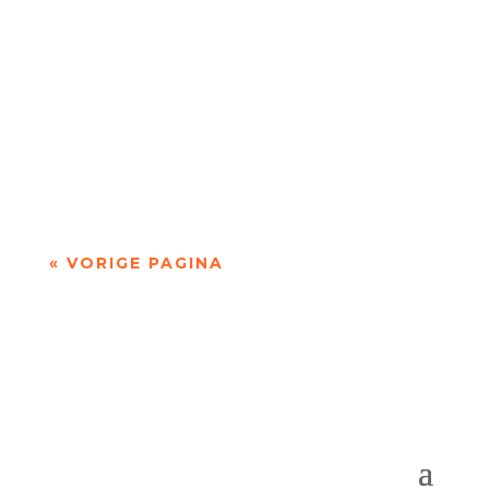
'over Pessoa's Faust: een drama in dichtvorm'
door Sander de Vaan Fernando Pessoa (1888–
1935) geldt als een van de grootste...
« VORIGE PAGINA