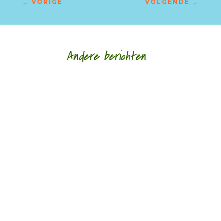
←
VORIGE
VOLGENDE
→
Andere berichten
‘Schrijven is mijn leeflijn zeg ik altijd maar.’ door
Alja Spaan Jacobus Bos (1943) debuteerde in
1969 met de verhalenbundel...
'Standhouden in de mallemolen' door Wim
Vandeleene foto © Damon De Backer Over
moederschap, woorden die verzorgen en...