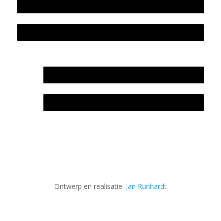
Colofon
Privacyverklaring Stichting Literatuursite Meander
In memoriam Rob de Vos
Rob de Vos – prijs
Ontwerp en realisatie:
Jan Runhardt