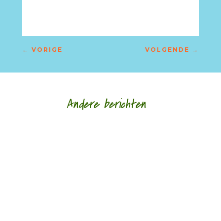
←
VORIGE
VOLGENDE
→
Andere berichten
‘Schrijven is mijn leeflijn zeg ik altijd maar.’ door
Alja Spaan Jacobus Bos (1943) debuteerde in
1969 met de verhalenbundel...