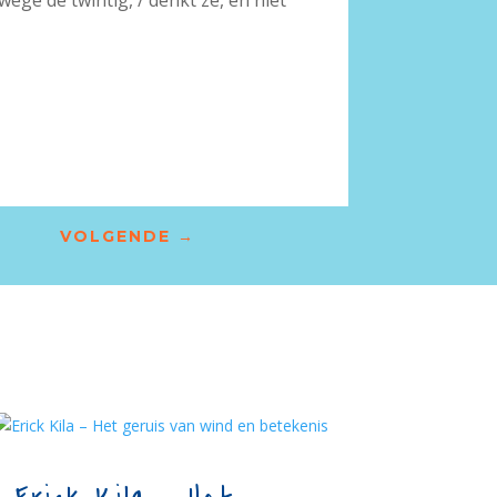
wege de twintig, / denkt ze, en niet
VOLGENDE
→