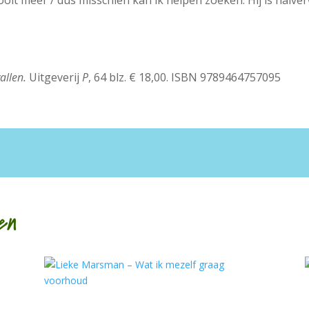
nooit meer / dus misschien kan ik helpen zoeken. Hij is halver
allen.
Uitgeverij
P
, 64 blz. € 18,00. ISBN 9789464757095
en