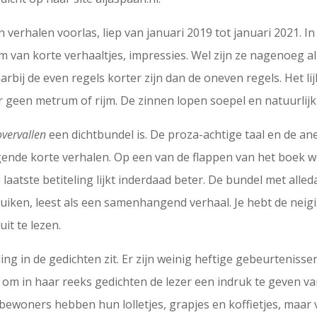
erhalen voorlas, liep van januari 2019 tot januari 2021. In
orm van korte verhaaltjes, impressies. Wel zijn ze nagenoeg a
rbij de even regels korter zijn dan de oneven regels. Het l
er geen metrum of rijm. De zinnen lopen soepel en natuurlij
vervallen
een dichtbundel is. De proza-achtige taal en de a
nde korte verhalen. Op een van de flappen van het boek w
laatste betiteling lijkt inderdaad beter. De bundel met alle
iken, leest als een samenhangend verhaal. Je hebt de neigi
it te lezen.
ing in de gedichten zit. Er zijn weinig heftige gebeurtenisse
 om in haar reeks gedichten de lezer een indruk te geven va
bewoners hebben hun lolletjes, grapjes en koffietjes, maar 