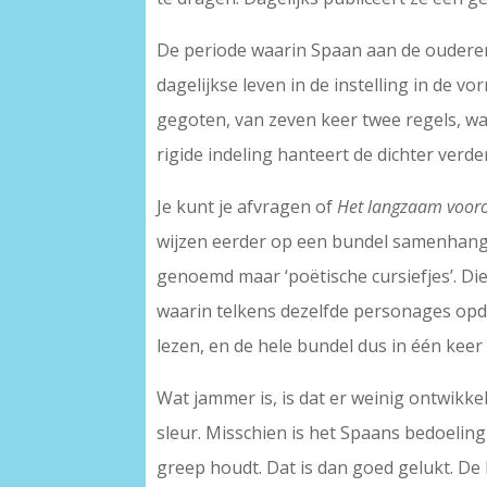
De periode waarin Spaan aan de ouderen v
dagelijkse leven in de instelling in de v
gegoten, van zeven keer twee regels, waa
rigide indeling hanteert de dichter verd
Je kunt je afvragen of
Het langzaam vooro
wijzen eerder op een bundel samenhange
genoemd maar ‘poëtische cursiefjes’. Die 
waarin telkens dezelfde personages opdu
lezen, en de hele bundel dus in één keer u
Wat jammer is, is dat er weinig ontwikkel
sleur. Misschien is het Spaans bedoeling
greep houdt. Dat is dan goed gelukt. De 