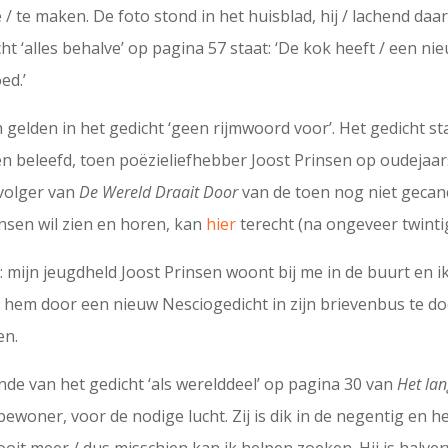
 te maken. De foto stond in het huisblad, hij / lachend daarb
dicht ‘alles behalve’ op pagina 57 staat: ‘De kok heeft / een 
ed.’
h gelden in het gedicht ‘geen rijmwoord voor’. Het gedicht s
 beleefd, toen poëzieliefhebber Joost Prinsen op oudejaars
volger van
De Wereld Draait Door
van de toen nog niet gecan
insen wil zien en horen, kan
hier
terecht (na ongeveer twinti
: mijn jeugdheld Joost Prinsen woont bij me in de buurt en i
ik hem door een nieuw Nesciogedicht in zijn brievenbus te d
en.
inde van het gedicht ‘als werelddeel’ op pagina 30 van
Het la
oner, voor de nodige lucht. Zij is dik in de negentig en hee