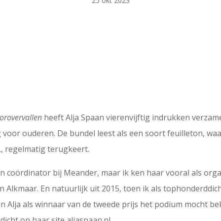
25 okt 2023
orovervallen
heeft Alja Spaan vierenvijftig indrukken verzam
ng voor ouderen. De bundel leest als een soort feuilleton, w
, regelmatig terugkeert.
 en coördinator bij Meander, maar ik ken haar vooral als or
 Alkmaar. En natuurlijk uit 2015, toen ik als tophonderddic
 Alja als winnaar van de tweede prijs het podium mocht bek
dicht op haar site aljaspaan.nl.