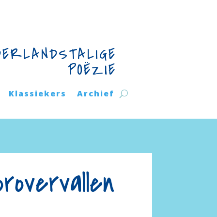
DERLANDSTALIGE
POËZIE
Klassiekers
Archief
rovervallen