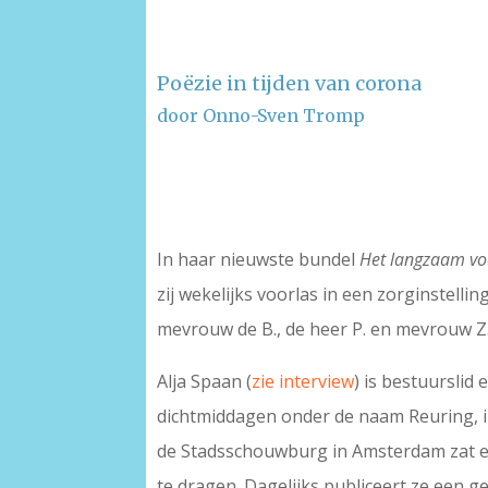
Poëzie in tijden van corona
door Onno-Sven Tromp
–
–
In haar nieuwste bundel
Het langzaam vo
zij wekelijks voorlas in een zorginstelli
mevrouw de B., de heer P. en mevrouw Z.
Alja Spaan (
zie interview
) is bestuurslid
dichtmiddagen onder de naam Reuring, in
de Stadsschouwburg in Amsterdam zat en
te dragen. Dagelijks publiceert ze een ge