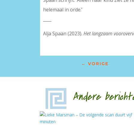
Spaan schrijft: ‘Alleen haar kind ziet ze 
helemaal in orde.’
____
Alja Spaan (2023).
Het langzaam vooroverv
←
VORIGE
Andere bericht