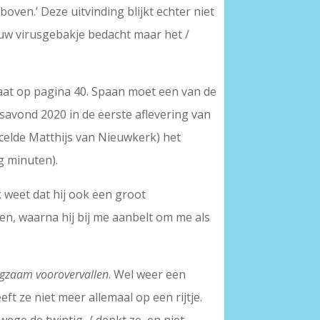
oven.’ Deze uitvinding blijkt echter niet
nieuw virusgebakje bedacht maar het /
taat op pagina 40. Spaan moet een van de
avond 2020 in de eerste aflevering van
celde Matthijs van Nieuwkerk) het
g minuten).
k weet dat hij ook een groot
oen, waarna hij bij me aanbelt om me als
ngzaam voorovervallen
. Wel weer een
ft ze niet meer allemaal op een rijtje.