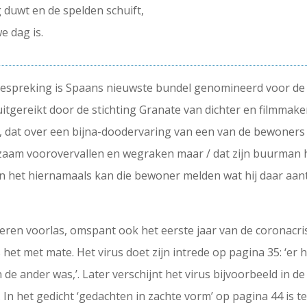
 duwt en de spelden schuift,
e dag is.
espreking is Spaans nieuwste bundel genomineerd voor de pr
uitgereikt door de stichting Granate van dichter en filmmaker 
, dat over een bijna-doodervaring van een van de bewoners lij
ngzaam voorovervallen en wegraken maar / dat zijn buurman 
f in het hiernamaals kan die bewoner melden wat hij daar aa
eren voorlas, omspant ook het eerste jaar van de coronacris
 het met mate. Het virus doet zijn intrede op pagina 35: ‘er 
 de ander was,’. Later verschijnt het virus bijvoorbeeld in 
In het gedicht ‘gedachten in zachte vorm’ op pagina 44 is te