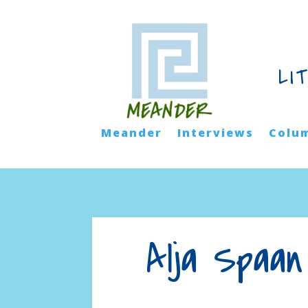
LI
Meander
Interviews
Colu
Alja Spaan